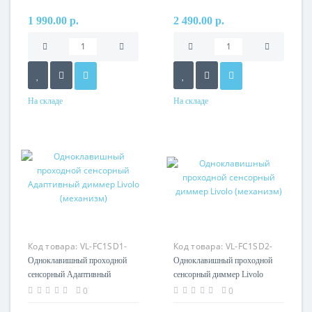
1 990.00 р.
2 490.00 р.
На складе
На складе
Код товара:
VL-FC1SD1-
Код товара:
VL-FC1SD2-
2G
2G
Одноклавишный проходной
Одноклавишный проходной
сенсорный Адаптивный
сенсорный диммер Livolo
диммер Livolo (механизм)
(механизм)
0
0