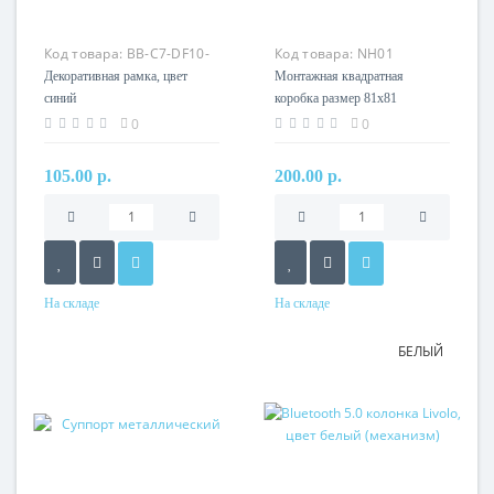
Код товара:
BB-C7-DF10-
Код товара:
NH01
19
Декоративная рамка, цвет
Монтажная квадратная
синий
коробка размер 81х81
наружные габариты (UK)
0
0
105.00 р.
200.00 р.
На складе
На складе
БЕЛЫЙ