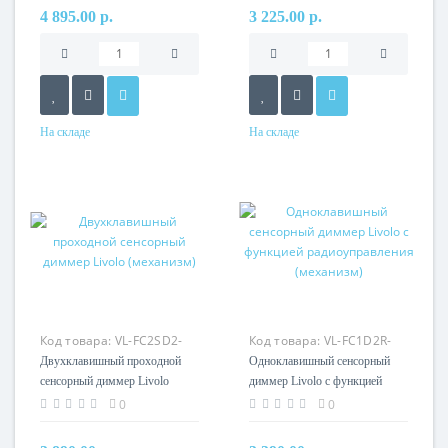
4 895.00 р.
3 225.00 р.
На складе
На складе
Код товара:
VL-FC2SD2-
Код товара:
VL-FC1D2R-
2G
2G
Двухклавишный проходной
Одноклавишный сенсорный
сенсорный диммер Livolo
диммер Livolo с функцией
(механизм)
радиоуправления (механизм)
0
0