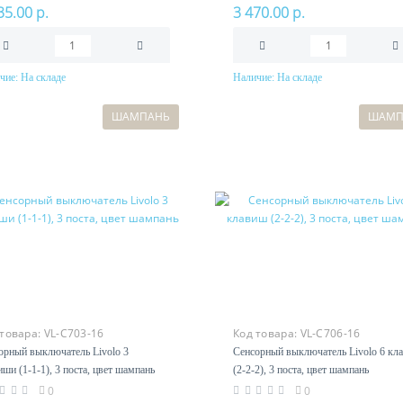
35.00 р.
3 470.00 р.
чие:
На складе
Наличие:
На складе
В корзину
В корзину
ШАМПАНЬ
ШАМП
 товара:
VL-C703-16
Код товара:
VL-C706-16
орный выключатель Livolo 3
Сенсорный выключатель Livolo 6 кл
иши (1-1-1), 3 поста, цвет шампань
(2-2-2), 3 поста, цвет шампань
0
0