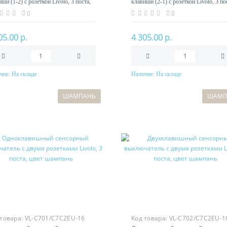
ши (1-2) с розеткой Livolo, 3 поста,
клавиши (2-1) с розеткой Livolo, 3 по
 шампань
цвет шампань
0
0
05.00 р.
4 305.00 р.
чие:
На складе
Наличие:
На складе
В корзину
В корзину
ШАМПАНЬ
ШАМП
 товара:
VL-C701/C7C2EU-16
Код товара:
VL-C702/C7C2EU-1