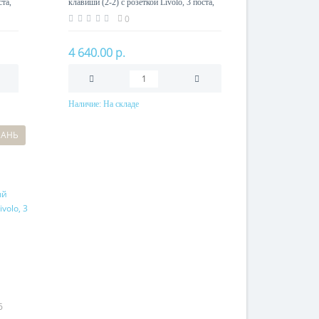
ста,
клавиши (2-2) с розеткой Livolo, 3 поста,
цвет шампань
0
4 640.00 р.
Наличие:
На складе
В корзину
АНЬ
6