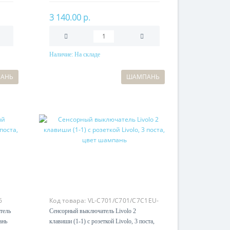
3 140.00 р.
Наличие:
На складе
В корзину
АНЬ
ШАМПАНЬ
6
Код товара:
VL-C701/C701/C7C1EU-
16
тель
Сенсорный выключатель Livolo 2
ань
клавиши (1-1) с розеткой Livolo, 3 поста,