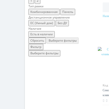
1
2
Тип рамки
Комбинированная
Панель
Нали
Дистанционное управление
EC (Умный дом)
Без ДУ
Наличие
Есть в наличии
Сбросить
Выберите фильтры
Фильтр
Выберите фильтры
Код
Сенс
клав