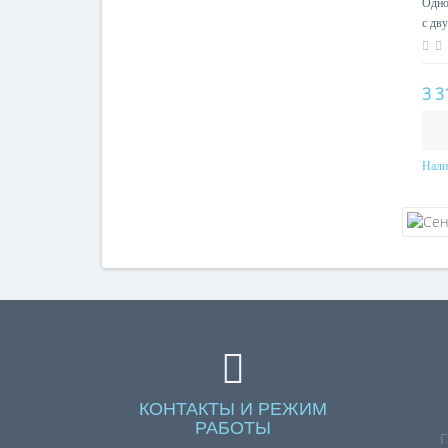
Одно
с дву
шамп
3 3
Нали
КОНТАКТЫ И РЕЖИМ
РАБОТЫ
Г