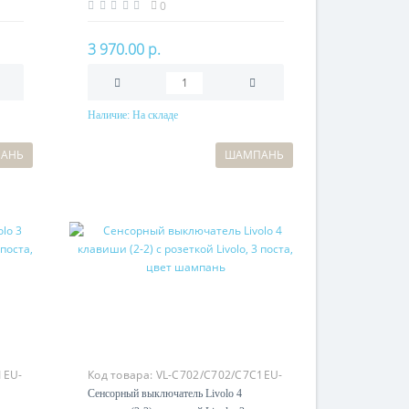
цвет шампань
0
3 970.00 р.
Наличие:
На складе
В корзину
АНЬ
ШАМПАНЬ
1EU-
Код товара:
VL-C702/C702/C7C1EU-
16
Сенсорный выключатель Livolo 4