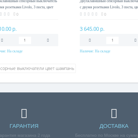
клавишный сенсорный выключатель
Двухклавишный сенсорный выключа
мя розетками Livolo, 3 поста, цвет
с двумя розетками Livolo, 3 поста, цв
ань
шампань
0
0
10.00 р.
3 645.00 р.
чие:
На складе
Наличие:
На складе
В корзину
В корзину
ГАРАНТИЯ
ДОСТАВКА
арантия магазина 2 года
Бесплатно по Москве на сумму