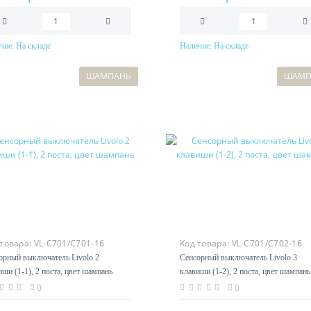
чие:
На складе
Наличие:
На складе
В корзину
В корзину
ШАМПАНЬ
ШАМП
 товара:
VL-C701/C701-16
Код товара:
VL-C701/C702-16
орный выключатель Livolo 2
Сенсорный выключатель Livolo 3
иши (1-1), 2 поста, цвет шампань
клавиши (1-2), 2 поста, цвет шампань
0
0