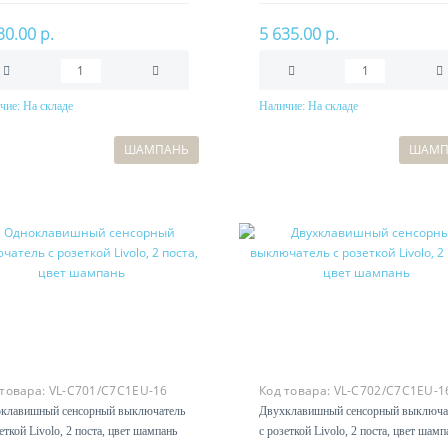
30.00 р.
5 635.00 р.
чие:
На складе
Наличие:
На складе
В корзину
В корзину
ШАМПАНЬ
ШАМП
 товара:
VL-C701/C7C1EU-16
Код товара:
VL-C702/C7C1EU-1
клавишный сенсорный выключатель
Двухклавишный сенсорный выключа
еткой Livolo, 2 поста, цвет шампань
с розеткой Livolo, 2 поста, цвет шамп