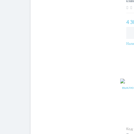
клави
цвет
4 3
Нали
Код