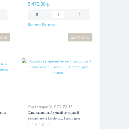
3 470.00 р.
Наличие:
На складе
В корзину
АНЬ
ШАМПАНЬ
Код товара:
VL-C701Z2-16
авиш
Одноклавишный умный сенсорный
выключатель Livolo EC, 1 пост, цвет
шампань
0