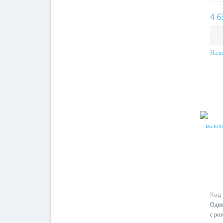
4 6
Нали
Код
Одно
с роз