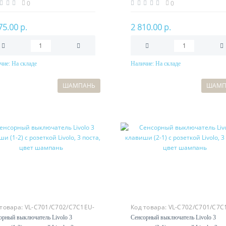
0
0
75.00 р.
2 810.00 р.
чие:
На складе
Наличие:
На складе
В корзину
В корзину
ШАМПАНЬ
ШАМП
 товара:
VL-C701/C702/C7C1EU-
Код товара:
VL-C702/C701/C7C
16
орный выключатель Livolo 3
Сенсорный выключатель Livolo 3