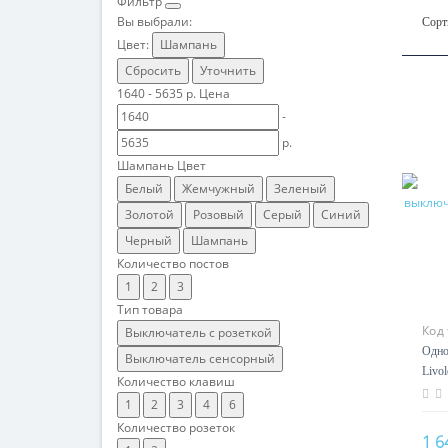
Фильтр
Вы выбрали:
Сорт
Цвет:
Шампань
Сбросить
Уточнить
1640
-
5635
р.
Цена
-
р.
Шампань
Цвет
Белый
Жемчужный
Зеленый
Золотой
Розовый
Серый
Синий
Черный
Шампань
Количество постов
1
2
3
Тип товара
Код
Выключатель с розеткой
Одно
Выключатель сенсорный
Livol
Количество клавиш
1
2
3
4
6
Количество розеток
1 6