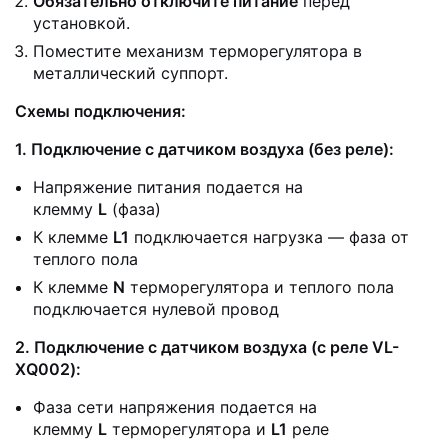
Обязательно отключите питание
перед
установкой.
Поместите механизм терморегулятора в
металлический суппорт.
Схемы подключения:
1. Подключение с датчиком воздуха (без реле):
Напряжение питания подается на
клемму
L
(фаза)
К клемме
L1
подключается нагрузка — фаза от
теплого пола
К клемме
N
терморегулятора и теплого пола
подключается нулевой провод
2. Подключение с датчиком воздуха (с реле VL-
XQ002):
Фаза сети напряжения подается на
клемму
L
терморегулятора и
L1
реле