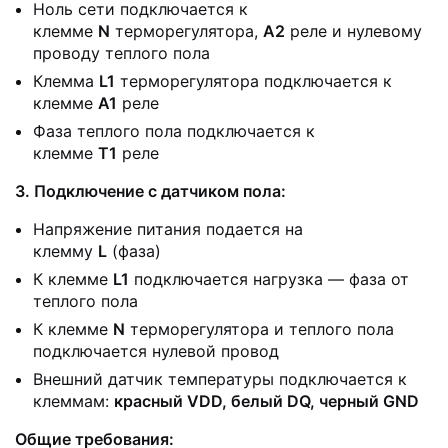
Ноль сети подключается к
клемме
N
терморегулятора,
A2
реле и нулевому
проводу теплого пола
Клемма
L1
терморегулятора подключается к
клемме
A1
реле
Фаза теплого пола подключается к
клемме
T1
реле
3. Подключение с датчиком пола:
Напряжение питания подается на
клемму
L
(фаза)
К клемме
L1
подключается нагрузка — фаза от
теплого пола
К клемме
N
терморегулятора и теплого пола
подключается нулевой провод
Внешний датчик температуры подключается к
клеммам:
красный VDD, белый DQ, черный GND
Общие требования: