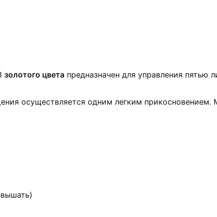
3
золотого цвета
предназначен для управления пятью 
ния осуществляется одним легким прикосновением. М
евышать)