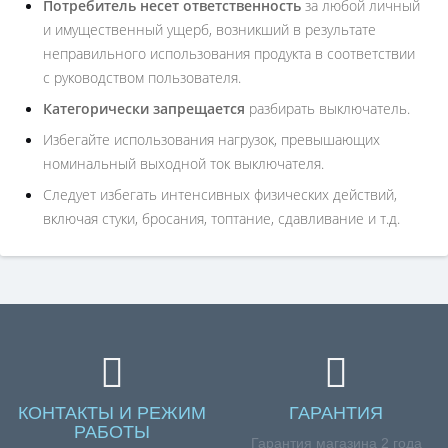
Потребитель несет ответственность
за любой личный
и имущественный ущерб, возникший в результате
неправильного использования продукта в соответствии
с руководством пользователя.
Категорически запрещается
разбирать выключатель.
Избегайте использования нагрузок, превышающих
номинальный выходной ток выключателя.
Следует избегать интенсивных физических действий,
включая стуки, бросания, топтание, сдавливание и т.д.
КОНТАКТЫ И РЕЖИМ
ГАРАНТИЯ
РАБОТЫ
Гарантия магазина 2 года