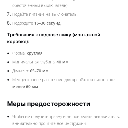
обесточенный выключатель).
Подайте питание на выключатель.
Подождите
15–30 секунд
.
Требования к подрозетнику (монтажной
коробке):
Форма:
круглая
Минимальная глубина:
40 мм
Диаметр:
65–70 мм
Межцентровое расстояние для крепёжных винтов:
не
менее 60 мм
Меры предосторожности
Чтобы не получить травму и не повредить выключатель,
внимательно прочтите все инструкции.