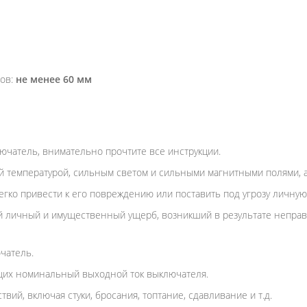
тов:
не менее 60 мм
ючатель, внимательно прочтите все инструкции.
й температурой, сильным светом и сильными магнитными полями, а
гко привести к его повреждению или поставить под угрозу личную
 личный и имущественный ущерб, возникший в результате неправи
чатель.
щих номинальный выходной ток выключателя.
вий, включая стуки, бросания, топтание, сдавливание и т.д.