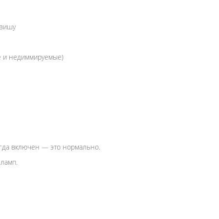
авишу
 и недиммируемые)
гда включен — это нормально.
 ламп.