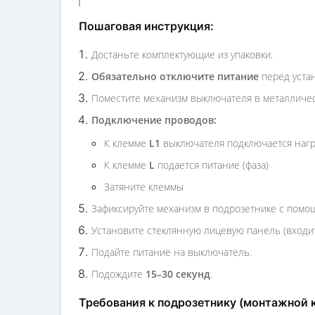
Пошаговая инструкция:
Достаньте комплектующие из упаковки.
Обязательно отключите питание
перед уста
Поместите механизм выключателя в металличес
Подключение проводов:
К клемме
L1
выключателя подключается нагр
К клемме
L
подается питание (фаза)
Затяните клеммы
Зафиксируйте механизм в подрозетнике с помо
Установите стеклянную лицевую панель (входит
Подайте питание на выключатель.
Подождите
15–30 секунд
.
Требования к подрозетнику (монтажной 