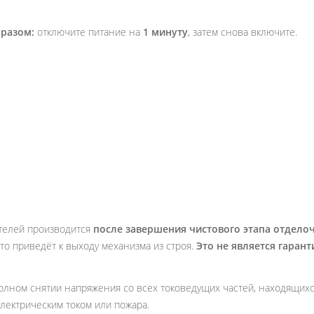
бразом:
отключите питание на
1 минуту
, затем снова включите.
телей производится
после завершения чистового этапа отдело
 что приведёт к выходу механизма из строя.
Это не является гаран
олном снятии напряжения со всех токоведущих частей, находящихс
лектрическим током или пожара.