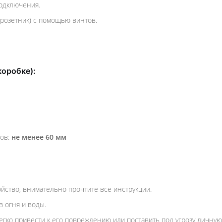
подключения.
дрозетник) с помощью винтов.
коробке):
тов:
не менее 60 мм
ойство, внимательно прочтите все инструкции.
 огня и воды.
гко привести к его повреждению или поставить под угрозу личную