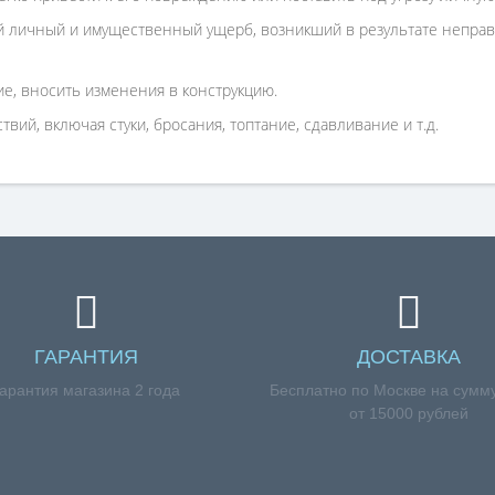
 личный и имущественный ущерб, возникший в результате неправи
е, вносить изменения в конструкцию.
вий, включая стуки, бросания, топтание, сдавливание и т.д.
ГАРАНТИЯ
ДОСТАВКА
арантия магазина 2 года
Бесплатно по Москве на сумму
от 15000 рублей