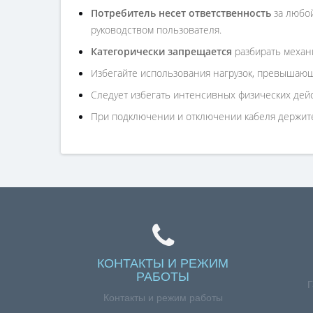
Потребитель несет ответственность
за любой
руководством пользователя.
Категорически запрещается
разбирать механи
Избегайте использования нагрузок, превышающ
Следует избегать интенсивных физических дейст
При подключении и отключении кабеля держите 
КОНТАКТЫ И РЕЖИМ
РАБОТЫ
Г
Контакты и режим работы