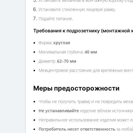
Установите механизм в монтажную коробку (по
Установите стеклянную лицевую рамку.
Подайте питание.
Требования к подрозетнику (монтажной 
Форма:
круглая
Минимальная глубина:
40 мм
Диаметр:
62–70 мм
Межцентровое расстояние для крепёжных вин
Меры предосторожности
Чтобы не получить травму и не повредить меха
Не устанавливайте
изделие вблизи источников
Неправильное использование изделия может ле
Потребитель несет ответственность
за любой