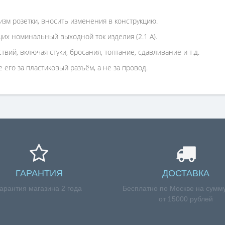
зм розетки, вносить изменения в конструкцию.
их номинальный выходной ток изделия (2.1 А).
вий, включая стуки, бросания, топтание, сдавливание и т.д.
его за пластиковый разъём, а не за провод.
ГАРАНТИЯ
ДОСТАВКА
арантия магазина 2 года
Бесплатно по Москве на сумму
от 15000 рублей