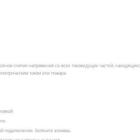
олном снятии напряжения со всех токоведущих частей, находящихс
лектрическим током или пожара.
новкой.
те.
ой подключения. Затяните клеммы.