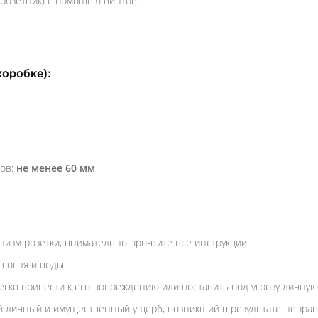
дрозетник) с помощью винтов.
коробке):
тов:
не менее 60 мм
низм розетки, внимательно прочтите все инструкции.
 огня и воды.
гко привести к его повреждению или поставить под угрозу личную
 личный и имущественный ущерб, возникший в результате неправи