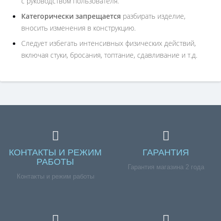
с руководством пользователя.
Категорически запрещается
разбирать изделие,
вносить изменения в конструкцию.
Следует избегать интенсивных физических действий,
включая стуки, бросания, топтание, сдавливание и т.д.
КОНТАКТЫ И РЕЖИМ
ГАРАНТИЯ
РАБОТЫ
Гарантия магазина 2 года
Контакты и режим работы