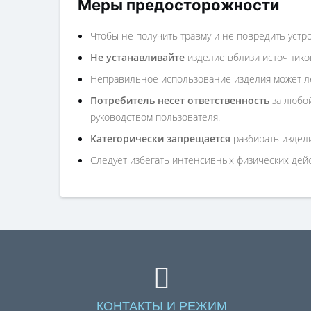
Меры предосторожности
Чтобы не получить травму и не повредить устр
Не устанавливайте
изделие вблизи источников
Неправильное использование изделия может ле
Потребитель несет ответственность
за любой
руководством пользователя.
Категорически запрещается
разбирать издели
Следует избегать интенсивных физических дейст
КОНТАКТЫ И РЕЖИМ