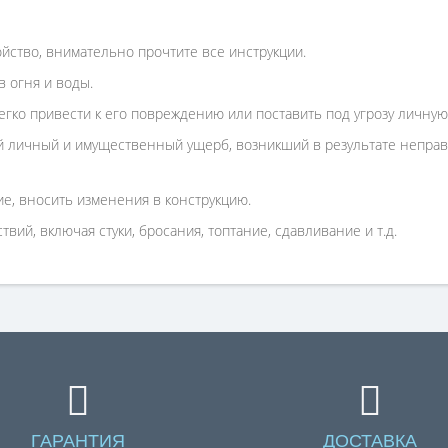
ойство, внимательно прочтите все инструкции.
 огня и воды.
гко привести к его повреждению или поставить под угрозу личную
 личный и имущественный ущерб, возникший в результате неправи
е, вносить изменения в конструкцию.
вий, включая стуки, бросания, топтание, сдавливание и т.д.
ГАРАНТИЯ
ДОСТАВКА