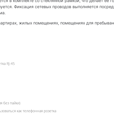
ется в комплекте со стеклянной рамкой, что делает её 
буется. Фиксация сетевых проводов выполняется посре
ма.
квартирах, жилых помещениях, помещениях для пребыван
ка RJ-45
я без пайки)
зоваться как телефонная розетка