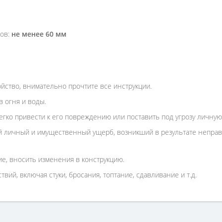
тов:
не менее 60 мм
ойство, внимательно прочтите все инструкции.
 огня и воды.
гко привести к его повреждению или поставить под угрозу личную
 личный и имущественный ущерб, возникший в результате неправи
е, вносить изменения в конструкцию.
вий, включая стуки, бросания, топтание, сдавливание и т.д.