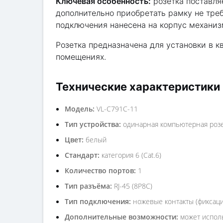
Ключевая особенность:
розетка поставля
дополнительно приобретать рамку не тре
подключения нанесена на корпус механиз
Розетка предназначена для установки в 
помещениях.
Технические характеристики
Модель:
VL-C791C-11
Тип устройства:
одинарная компьютерная розет
Цвет:
белый
Стандарт:
категория 6 (Cat.6)
Количество портов:
1
Тип разъёма:
RJ-45 (8P8C)
Тип подключения:
ножевые контакты (фиксаци
Дополнительные возможности:
может исполь