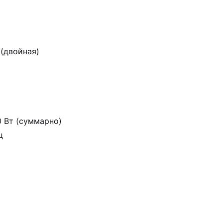
(двойная)
 Вт (суммарно)
ц