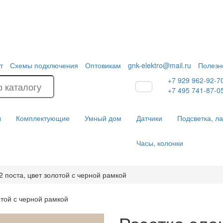
т
Схемы подключения
Оптовикам
gnk-elektro@mail.ru
Полезн
+7 929 962-92-7
+7 495 741-87-0
ы
Комплектующие
Умный дом
Датчики
Подсветка, л
Часы, колонки
 2 поста, цвет золотой с черной рамкой
лотой с черной рамкой