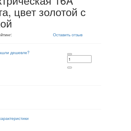
ктрическая 16A
ста, цвет золотой с
кой
йтинг:
Оставить отзыв
ашли дешевле?
характеристики