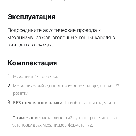
Эксплуатация
Подсоедините акустические провода к
механизму, зажав оголённые концы кабеля в
винтовых клеммах.
Комплектация
Механизм 1/2 розетки.
Металлический суппорт на комплект из двух штук 1/2
розетки.
БЕЗ стеклянной рамки.
Приобретается отдельно.
Примечание:
металлический суппорт рассчитан на
установку двух механизмов формата 1/2.