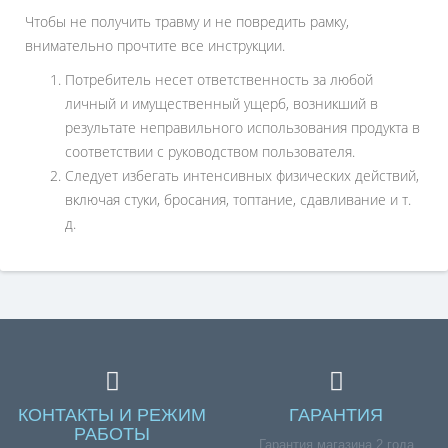
Чтобы не получить травму и не повредить рамку,
внимательно прочтите все инструкции.
Потребитель несет ответственность за любой
личный и имущественный ущерб, возникший в
результате неправильного использования продукта в
соответствии с руководством пользователя.
Следует избегать интенсивных физических действий,
включая стуки, бросания, топтание, сдавливание и т.
д.
КОНТАКТЫ И РЕЖИМ
ГАРАНТИЯ
РАБОТЫ
Гарантия магазина 2 года