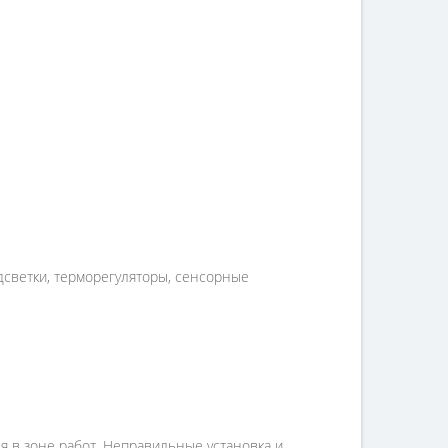
дсветки, терморегуляторы, сенсорные
я в зоне работ. Неправильные установка и