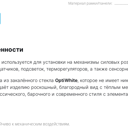
Материал рамки/панели:
енности
а используется для установки на механизмы силовых ро
атчиков, подсветок, терморегуляторов, а также сенсор
а из закалённого стекла
OptiWhite
, которое не имеет н
даёт изделию роскошный, благородный вид с тёплым ме
ссического, барочного и современного стиля с элемен
йчиво к механическим воздействиям.