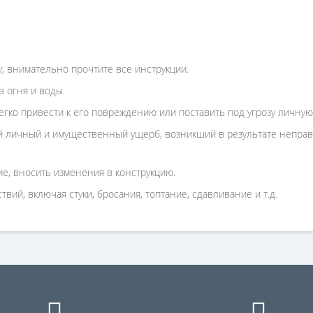
у, внимательно прочтите все инструкции.
 огня и воды.
гко привести к его повреждению или поставить под угрозу личную
 личный и имущественный ущерб, возникший в результате неправи
е, вносить изменения в конструкцию.
вий, включая стуки, бросания, топтание, сдавливание и т.д.