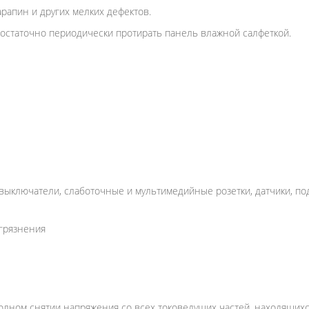
рапин и других мелких дефектов.
достаточно периодически протирать панель влажной салфеткой.
ыключатели, слаботочные и мультимедийные розетки, датчики, по
грязнения
олном снятии напряжения со всех токоведущих частей, находящихс