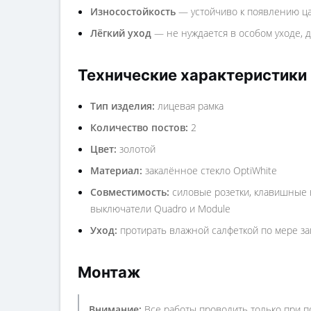
Износостойкость
— устойчиво к появлению ца
Лёгкий уход
— не нуждается в особом уходе, 
Технические характеристики
Тип изделия:
лицевая рамка
Количество постов:
2
Цвет:
золотой
Материал:
закалённое стекло OptiWhite
Совместимость:
силовые розетки, клавишные в
выключатели Quadro и Module
Уход:
протирать влажной салфеткой по мере за
Монтаж
Внимание:
Все работы проводить только при п