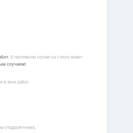
абот
. В противном случае на стекло может
ным случаем!
 в зоне работ.
и (подрозетники).