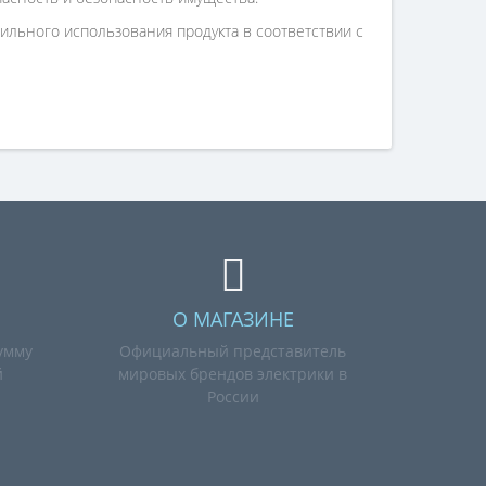
льного использования продукта в соответствии с
О МАГАЗИНЕ
умму
Официальный представитель
й
мировых брендов электрики в
России