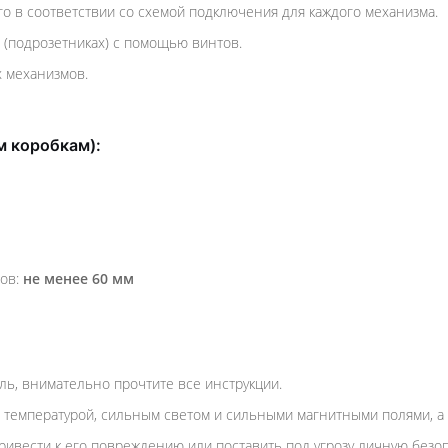
о в соответствии со схемой подключения для каждого механизма.
 (подрозетниках) с помощью винтов.
 механизмов.
м коробкам):
тов:
не менее 60 мм
ль, внимательно прочтите все инструкции.
 температурой, сильным светом и сильными магнитными полями, а 
ивести к его повреждению или поставить под угрозу личную безоп