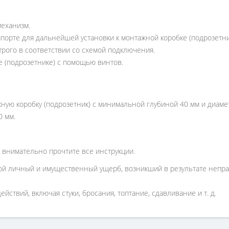
механизм.
порте для дальнейшей установки к монтажной коробке (подрозетни
рого в соответствии со схемой подключения.
е (подрозетнике) с помощью винтов.
ную коробку (подрозетник) с минимальной глубиной 40 мм и диам
0 мм.
 внимательно прочтите все инструкции.
ой личный и имущественный ущерб, возникший в результате непра
йствий, включая стуки, бросания, топтание, сдавливание и т. д.