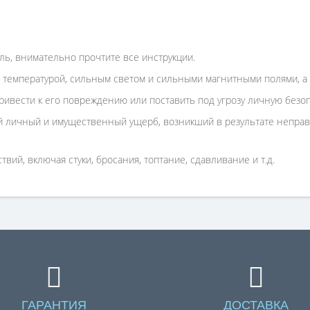
ль, внимательно прочтите все инструкции.
 температурой, сильным светом и сильными магнитными полями, а 
ивести к его повреждению или поставить под угрозу личную безоп
 личный и имущественный ущерб, возникший в результате неправи
вий, включая стуки, бросания, топтание, сдавливание и т.д.
ГАРАНТИЯ
ДОСТАВКА