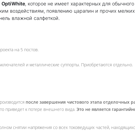
а
OptiWhite
, которое не имеет характерных для обычного
ским воздействиям, появлению царапин и прочих мелких
нель влажной салфеткой.
оекта на 5 постов.
ключателей и металлические суппорты. Приобретаются отдельно.
производится
после завершения чистового этапа отделочных р
, что приведет к потере внешнего вида.
Это не является гарантий
олном снятии напряжения со всех токоведущих частей, находящихся