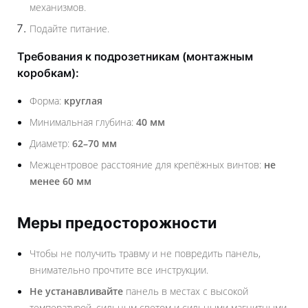
механизмов.
Подайте питание.
Требования к подрозетникам (монтажным
коробкам):
Форма:
круглая
Минимальная глубина:
40 мм
Диаметр:
62–70 мм
Межцентровое расстояние для крепёжных винтов:
не
менее 60 мм
Меры предосторожности
Чтобы не получить травму и не повредить панель,
внимательно прочтите все инструкции.
Не устанавливайте
панель в местах с высокой
температурой, сильным светом и сильными магнитными