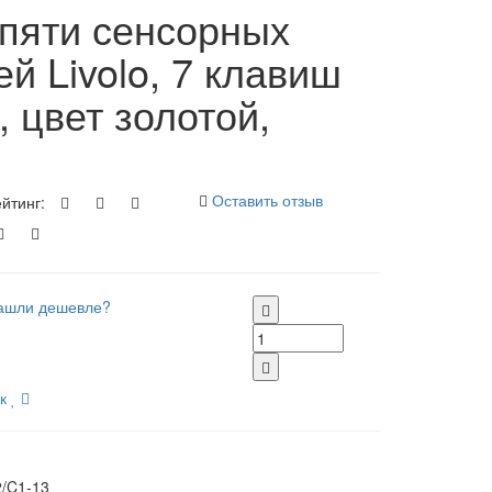
пяти сенсорных
й Livolo, 7 клавиш
, цвет золотой,
Оставить отзыв
йтинг:
ашли дешевле?
к
/C1-13