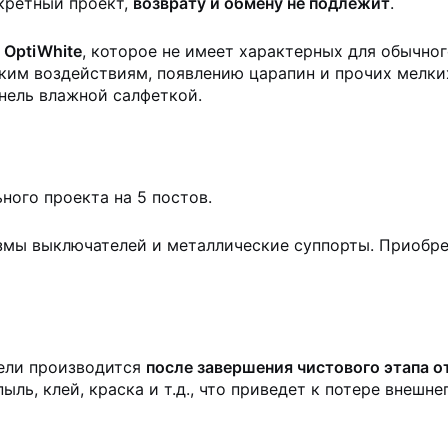
кретный проект,
возврату и обмену не подлежит
.
а
OptiWhite
, которое не имеет характерных для обычно
ким воздействиям, появлению царапин и прочих мелки
нель влажной салфеткой.
ного проекта на 5 постов.
мы выключателей и металлические суппорты. Приобре
ели производится
после завершения чистового этапа 
ль, клей, краска и т.д., что приведет к потере внешне