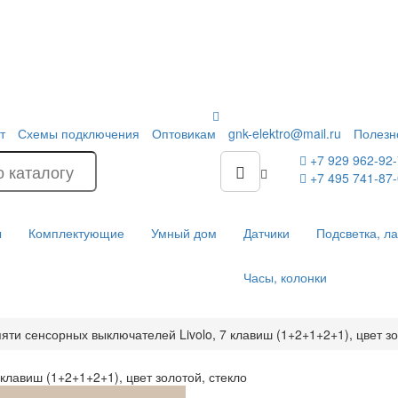
т
Схемы подключения
Оптовикам
gnk-elektro@mail.ru
Полезн
+7 929 962-92
+7 495 741-87
ы
Комплектующие
Умный дом
Датчики
Подсветка, л
Часы, колонки
яти сенсорных выключателей Livolo, 7 клавиш (1+2+1+2+1), цвет зо
клавиш (1+2+1+2+1), цвет золотой, стекло