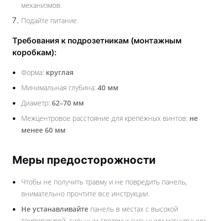
механизмов.
Подайте питание.
Требования к подрозетникам (монтажным
коробкам):
Форма:
круглая
Минимальная глубина:
40 мм
Диаметр:
62–70 мм
Межцентровое расстояние для крепёжных винтов:
не
менее 60 мм
Меры предосторожности
Чтобы не получить травму и не повредить панель,
внимательно прочтите все инструкции.
Не устанавливайте
панель в местах с высокой
температурой, сильным светом и сильными магнитными