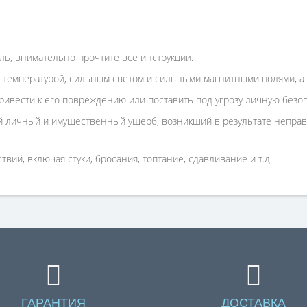
ль, внимательно прочтите все инструкции.
 температурой, сильным светом и сильными магнитными полями, а 
ивести к его повреждению или поставить под угрозу личную безоп
 личный и имущественный ущерб, возникший в результате неправи
вий, включая стуки, бросания, топтание, сдавливание и т.д.
ГАРАНТИЯ
ДОСТАВКА