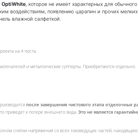
а
OptiWhite
, которое не имеет характерных для обычного
ским воздействиям, появлению царапин и прочих мелких
нель влажной салфеткой.
оекта на 4 поста.
ключателей и металлические суппорты. Приобретаются отдельно.
производится
после завершения чистового этапа отделочных р
, что приведет к потере внешнего вида.
Это не является гарантий
олном снятии напряжения со всех токоведущих частей, находящихся