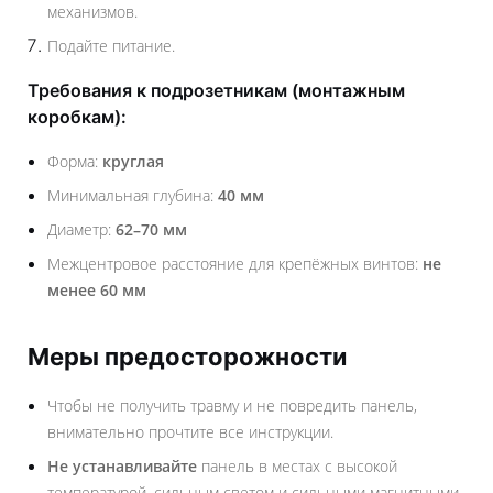
механизмов.
Подайте питание.
Требования к подрозетникам (монтажным
коробкам):
Форма:
круглая
Минимальная глубина:
40 мм
Диаметр:
62–70 мм
Межцентровое расстояние для крепёжных винтов:
не
менее 60 мм
Меры предосторожности
Чтобы не получить травму и не повредить панель,
внимательно прочтите все инструкции.
Не устанавливайте
панель в местах с высокой
температурой, сильным светом и сильными магнитными