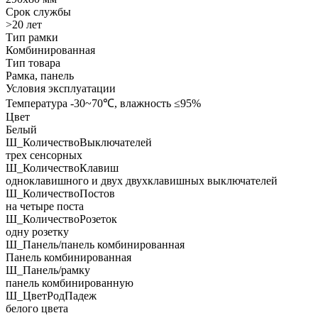
Срок службы
>20 лет
Тип рамки
Комбинированная
Тип товара
Рамка, панель
Условия эксплуатации
Температура -30~70℃, влажность ≤95%
Цвет
Белый
Ш_КоличествоВыключателей
трех сенсорных
Ш_КоличествоКлавиш
одноклавишного и двух двухклавишных выключателей
Ш_КоличествоПостов
на четыре поста
Ш_КоличествоРозеток
одну розетку
Ш_Панель/панель комбинированная
Панель комбинированная
Ш_Панель/рамку
панель комбинированную
Ш_ЦветРодПадеж
белого цвета