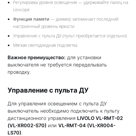
Регулировка уровня освещения — удерживайте палец на
сенсоре
Функция памяти
— диммер запоминает последний
настроенный уровень яркости
Управление с пульта ДУ (пульт приобретается отдельно)
Мягкая светодиодная подсветка
Важное преимущество:
для установки
выключателя не требуется переделывать
проводку.
Управление с пульта ДУ
Для управления освещением с пульта ДУ
выключатель необходимо подключить к пульту
дистанционного управления
LIVOLO VL-RMT-02
(VL-XR002-S70)
или
VL-RMT-04 (VL-XR004-
LS70)
.