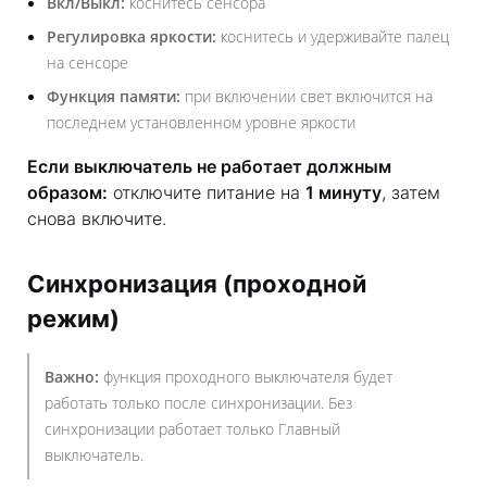
Вкл/Выкл:
коснитесь сенсора
Регулировка яркости:
коснитесь и удерживайте палец
на сенсоре
Функция памяти:
при включении свет включится на
последнем установленном уровне яркости
Если выключатель не работает должным
образом:
отключите питание на
1 минуту
, затем
снова включите.
Синхронизация (проходной
режим)
Важно:
функция проходного выключателя будет
работать только после синхронизации. Без
синхронизации работает только Главный
выключатель.